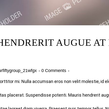
ENDRERIT AUGUE AT 
urfiftygroup_21wfgx
0 Comments
orttitor mi. Nulla accumsan eros non velit molestie, id e
tas placerat. Suspendisse potenti. Mauris hendrerit aug
itae laoreet diam viverra. Praesent quis tempor tellus. 