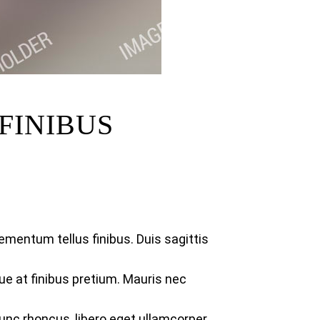
FINIBUS
lementum tellus finibus. Duis sagittis
ue at finibus pretium. Mauris nec
Nunc rhoncus, libero eget ullamcorper