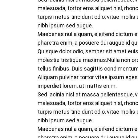
malesuada, tortor eros aliquet nisl, rhon
turpis metus tincidunt odio, vitae mollis e
nibh ipsum sed augue.
Maecenas nulla quam, eleifend dictum est 
pharetra enim, a posuere dui augue id q
Quisque dolor odio, semper sit amet eui
molestie tristique maximus.Nulla non orc
tellus finibus. Duis sagittis condimentum
Aliquam pulvinar tortor vitae ipsum eges
imperdiet lorem, ut mattis enim.
Sed lacinia nisl at massa pellentesque, v
malesuada, tortor eros aliquet nisl, rhon
turpis metus tincidunt odio, vitae mollis e
nibh ipsum sed augue.
Maecenas nulla quam, eleifend dictum est 
pharetra enim, a posuere dui augue id q