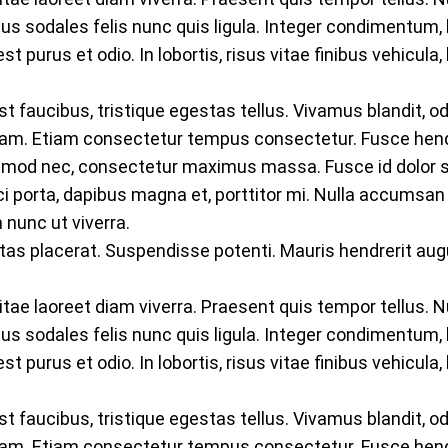
cus sodales felis nunc quis ligula. Integer condimentum, 
st purus et odio. In lobortis, risus vitae finibus vehicula
faucibus, tristique egestas tellus. Vivamus blandit, odio 
uam. Etiam consectetur tempus consectetur. Fusce hendr
smod nec, consectetur maximus massa. Fusce id dolor s
i porta, dapibus magna et, porttitor mi. Nulla accumsan
 nunc ut viverra.
tas placerat. Suspendisse potenti. Mauris hendrerit aug
itae laoreet diam viverra. Praesent quis tempor tellus. 
cus sodales felis nunc quis ligula. Integer condimentum, 
st purus et odio. In lobortis, risus vitae finibus vehicula
faucibus, tristique egestas tellus. Vivamus blandit, odio 
uam. Etiam consectetur tempus consectetur. Fusce hendr