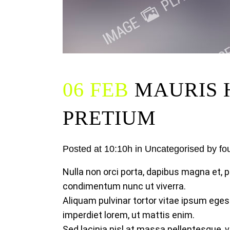
06 FEB
MAURIS H
PRETIUM
Posted at 10:10h
in
Uncategorised
by
fo
Nulla non orci porta, dapibus magna et, p
condimentum nunc ut viverra.
Aliquam pulvinar tortor vitae ipsum eges
imperdiet lorem, ut mattis enim.
Sed lacinia nisl at massa pellentesque, v