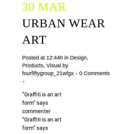
30 MAR
URBAN WEAR
ART
Posted at 12:44h
in
Design
,
Products
,
Visual
by
fourfiftygroup_21wfgx
0 Comments
“Graffiti is an art
form” says
commenter
“Graffiti is an art
form” says