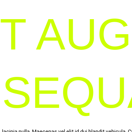
T AU
SEQUA
lacinia nulla. Maecenas vel elit id dui blandit vehicula. 