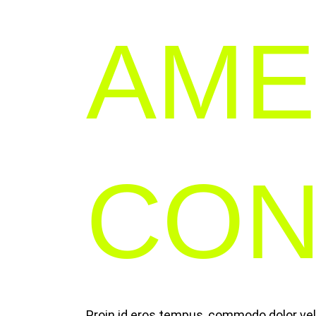
AME
CON
Proin id eros tempus, commodo dolor vel, 