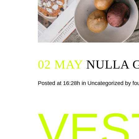
02 MAY
NULLA G
Posted at 16:28h
in
Uncategorized
by
fo
VES