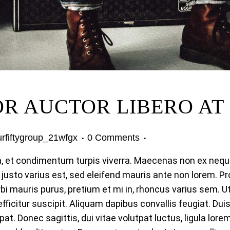
R AUCTOR LIBERO AT 
urfiftygroup_21wfgx
0 Comments
t condimentum turpis viverra. Maecenas non ex neque. 
 justo varius est, sed eleifend mauris ante non lorem. Pr
bi mauris purus, pretium et mi in, rhoncus varius sem. 
ficitur suscipit. Aliquam dapibus convallis feugiat. Dui
pat. Donec sagittis, dui vitae volutpat luctus, ligula lor