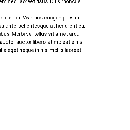
sem nec, laoreet risus. Duis rhoncus
 id enim. Vivamus congue pulvinar
a ante, pellentesque at hendrerit eu,
nibus. Morbi vel tellus sit amet arcu
uctor auctor libero, at molestie nisi
la eget neque in nisl mollis laoreet.